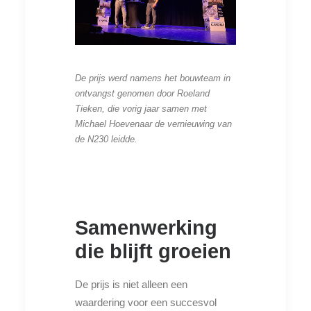
De prijs werd namens het bouwteam in
ontvangst genomen door Roeland
Tieken, die vorig jaar samen met
Michael Hoevenaar de vernieuwing van
de N230 leidde.
Samenwerking
die blijft groeien
De prijs is niet alleen een
waardering voor een succesvol