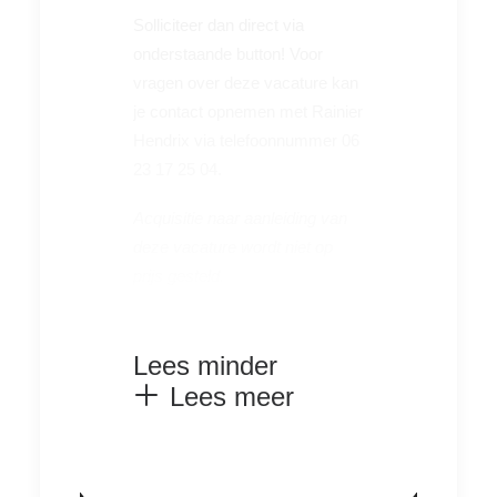
Solliciteer dan direct via
onderstaande button! Voor
vragen over deze vacature kan
je contact opnemen met Rainier
Hendrix via telefoonnummer 06
23 17 25 04.
Acquisitie naar aanleiding van
deze vacature wordt niet op
prijs gesteld.
Lees minder
Lees meer