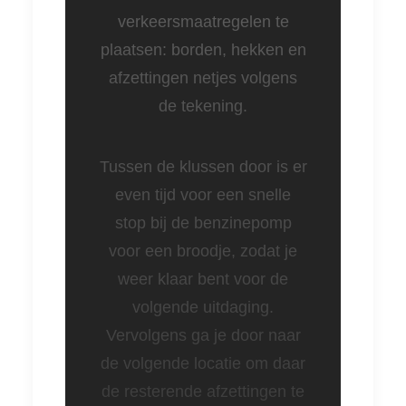
verkeersmaatregelen te
plaatsen: borden, hekken en
afzettingen netjes volgens
de tekening.
Tussen de klussen door is er
even tijd voor een snelle
stop bij de benzinepomp
voor een broodje, zodat je
weer klaar bent voor de
volgende uitdaging.
Vervolgens ga je door naar
de volgende locatie om daar
de resterende afzettingen te