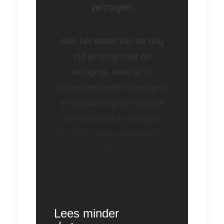
verzorgen.
Aan het einde van de dag
rijd je terug naar de
vestiging, lever je de
materialen netjes in en geef
je de planning een update
over hoe alles is verlopen.
Zo sluit je een afwisselende,
actieve en
voldoeninggevende werkdag
af.
Lees minder