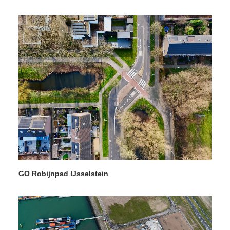
GO Robijnpad IJsselstein