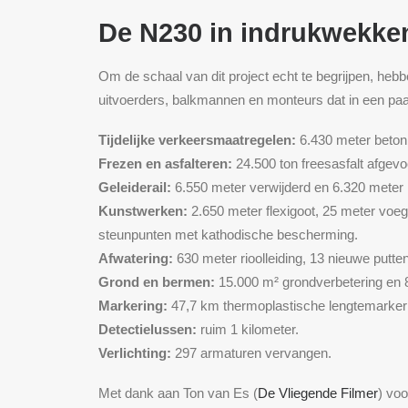
De N230 in indrukwekken
Om de schaal van dit project echt te begrijpen, hebb
uitvoerders, balkmannen en monteurs dat in een paa
Tijdelijke verkeersmaatregelen:
6.430 meter betonb
Frezen en asfalteren:
24.500 ton freesasfalt afgev
Geleiderail:
6.550 meter verwijderd en 6.320 meter 
Kunstwerken:
2.650 meter flexigoot, 25 meter voeg
steunpunten met kathodische bescherming.
Afwatering:
630 meter rioolleiding, 13 nieuwe putt
Grond en bermen:
15.000 m² grondverbetering en 
Markering:
47,7 km thermoplastische lengtemarkerin
Detectielussen:
ruim 1 kilometer.
Verlichting:
297 armaturen vervangen.
Met dank aan Ton van Es (
De Vliegende Filmer
) vo