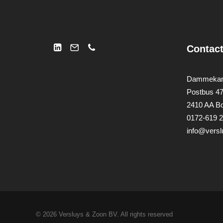
Contac
Dammekan
Postbus 4
2410 AA B
0172-619 
info@versl
© 2026 Versluys & Zoon BV.
All rights reserved