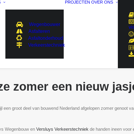
S
PROJECTEN
OVER ONS
Wegenbouwer
vi
Asfalteren
Asfaltonderhoud
Verkeerstechniek
e zomer een nieuw jasj
rwijl een groot deel van bouwend Nederland afgelopen zomer genoot 
uys Wegenbouw en
Versluys Verkeerstechniek
de handen ineen voor e