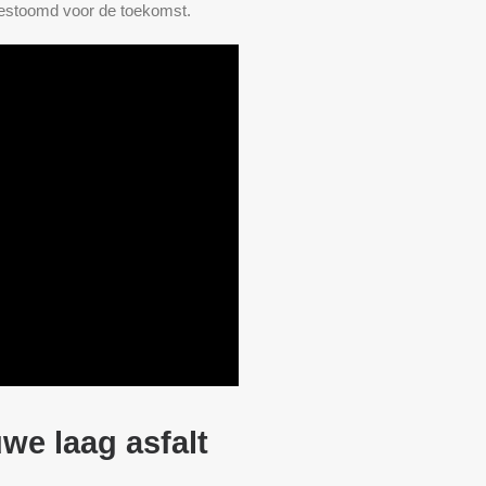
gestoomd voor de toekomst.
we laag asfalt