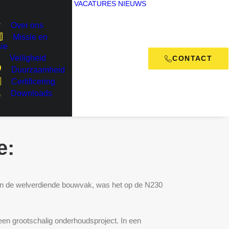
VACATURES
NIEUWS
Over ons
Missie en
sie
Veiligheid
CONTACT
Duurzaamheid
Certificering
Downloads
e:
van de welverdiende bouwvak, was het op de N230
en grootschalig onderhoudsproject. In een