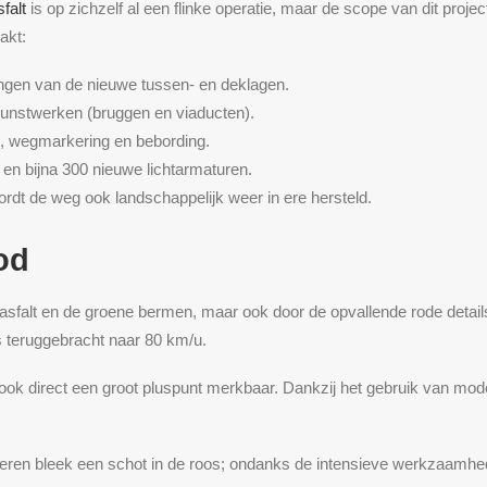
sfalt
is op zichzelf al een flinke operatie, maar de scope van dit proj
akt:
ngen van de nieuwe tussen- en deklagen.
unstwerken (bruggen en viaducten).
s, wegmarkering en bebording.
en bijna 300 nieuwe lichtarmaturen.
dt de weg ook landschappelijk weer in ere hersteld.
od
 asfalt en de groene bermen, maar ook door de opvallende rode detail
 teruggebracht naar 80 km/u.
ok direct een groot pluspunt merkbaar. Dankzij het gebruik van mode
eren bleek een schot in de roos; ondanks de intensieve werkzaamhed