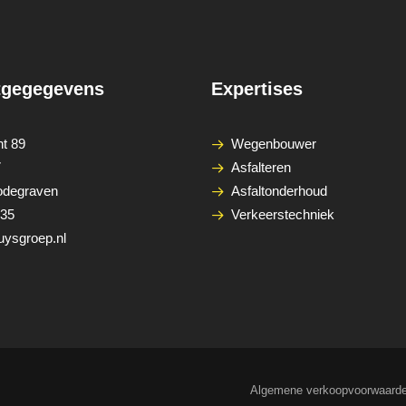
tgegegevens
Expertises
t 89
Wegenbouwer
7
Asfalteren
odegraven
Asfaltonderhoud
235
Verkeerstechniek
uysgroep.nl
Algemene verkoopvoorwaard