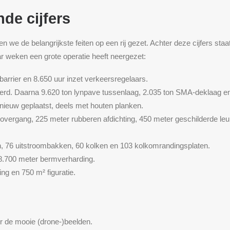
de cijfers
en we de belangrijkste feiten op een rij gezet. Achter deze cijfers st
r weken een grote operatie heeft neergezet:
arrier en 8.650 uur inzet verkeersregelaars.
oerd. Daarna 9.620 ton lynpave tussenlaag, 2.035 ton SMA-deklaag 
nieuw geplaatst, deels met houten planken.
overgang, 225 meter rubberen afdichting, 450 meter geschilderde leun
en, 76 uitstroombakken, 60 kolken en 103 kolkomrandingsplaten.
8.700 meter bermverharding.
g en 750 m² figuratie.
or de mooie (drone-)beelden.